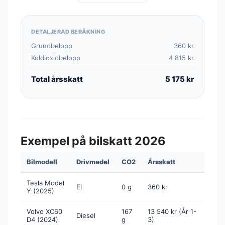
DETALJERAD BERÄKNING
Grundbelopp
360 kr
Koldioxidbelopp
4 815 kr
Total årsskatt
5 175 kr
Exempel på bilskatt 2026
Bilmodell
Drivmedel
CO2
Årsskatt
Tesla Model
El
0 g
360 kr
Y (2025)
Volvo XC60
167
13 540 kr (År 1-
Diesel
D4 (2024)
g
3)