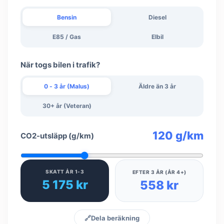
Bensin
Diesel
E85 / Gas
Elbil
När togs bilen i trafik?
0 - 3 år (Malus)
Äldre än 3 år
30+ år (Veteran)
120 g/km
CO2-utsläpp (g/km)
SKATT ÅR 1-3
EFTER 3 ÅR (ÅR 4+)
5 175 kr
558 kr
🔗
Dela beräkning