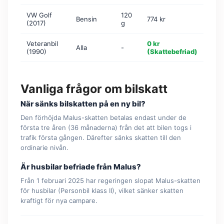
VW Golf
120
Bensin
774 kr
(2017)
g
Veteranbil
0 kr
Alla
-
(1990)
(Skattebefriad)
Vanliga frågor om bilskatt
När sänks bilskatten på en ny bil?
Den förhöjda Malus-skatten betalas endast under de
första tre åren (36 månaderna) från det att bilen togs i
trafik första gången. Därefter sänks skatten till den
ordinarie nivån.
Är husbilar befriade från Malus?
Från 1 februari 2025 har regeringen slopat Malus-skatten
för husbilar (Personbil klass II), vilket sänker skatten
kraftigt för nya campare.